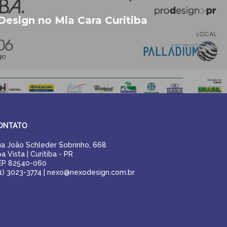
Design no Mia Cara Curitiba
ONTATO
a João Schleder Sobrinho, 668
a Vista | Curitiba - PR
EP 82540-060
1) 3023-3774 |
nexo@nexodesign.com.br