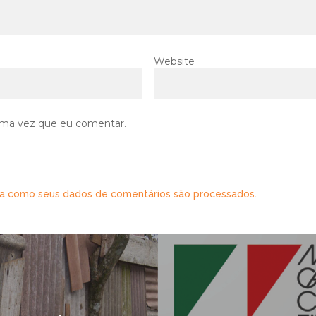
Website
ima vez que eu comentar.
a como seus dados de comentários são processados
.