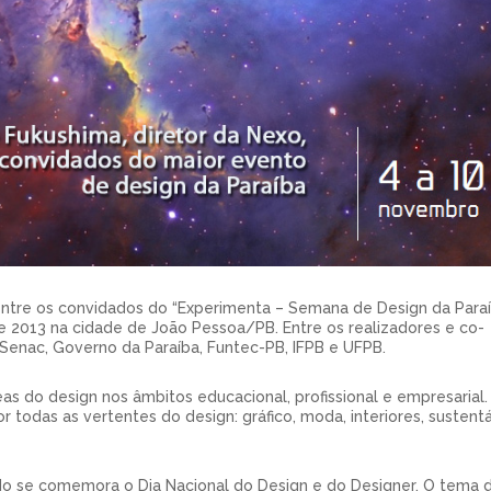
entre os convidados do “Experimenta – Semana de Design da Paraí
 2013 na cidade de João Pessoa/PB. Entre os realizadores e co-
, Senac, Governo da Paraíba, Funtec-PB, IFPB e UFPB.
as do design nos âmbitos educacional, profissional e empresarial.
 todas as vertentes do design: gráfico, moda, interiores, sustentá
ndo se comemora o Dia Nacional do Design e do Designer. O tema 