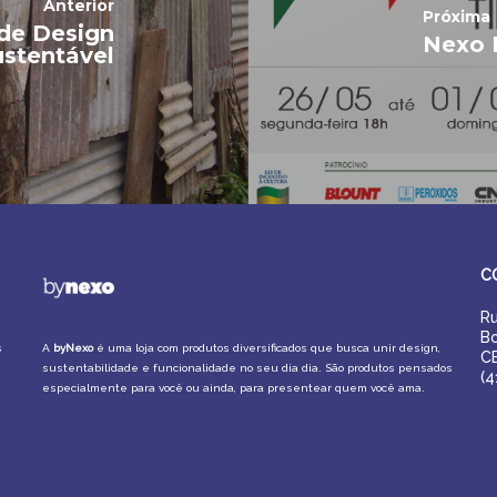
Anterior
Próxima
de Design
Nexo 
ustentável
C
Ru
Bo
s
A
byNexo
é uma loja com produtos diversificados que busca unir design,
C
sustentabilidade e funcionalidade no seu dia dia. São produtos pensados
(4
especialmente para você ou ainda, para presentear quem você ama.