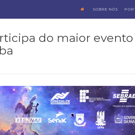
SOBRE NÓS
POR
rticipa do maior evento
íba